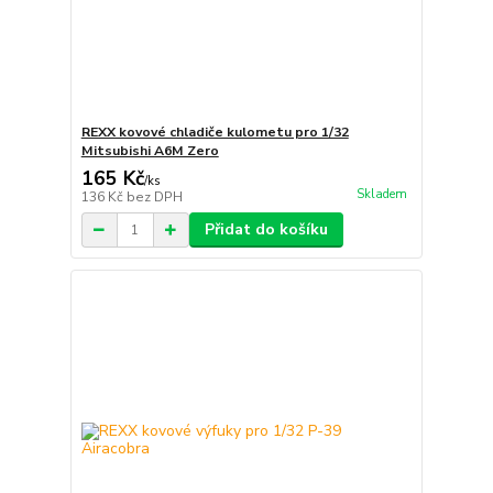
REXX kovové chladiče kulometu pro 1/32
Mitsubishi A6M Zero
165 Kč
/
ks
Skladem
136 Kč
bez DPH
Přidat do košíku