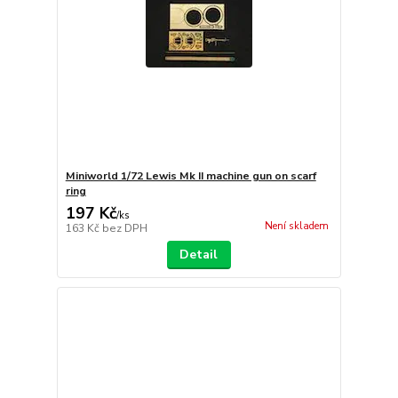
Miniworld 1/72 Lewis Mk II machine gun on scarf
ring
197 Kč
/
ks
Není skladem
163 Kč
bez DPH
Detail