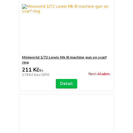
Miniworld 1/72 Lewis Mk III machine gun on scarf
ring
211 Kč
/
ks
Není skladem
174 Kč
bez DPH
Detail