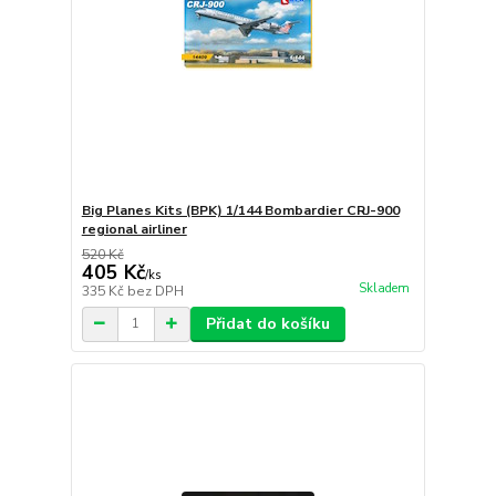
Big Planes Kits (BPK) 1/144 Bombardier CRJ-900
regional airliner
520 Kč
405 Kč
/
ks
Skladem
335 Kč
bez DPH
Přidat do košíku