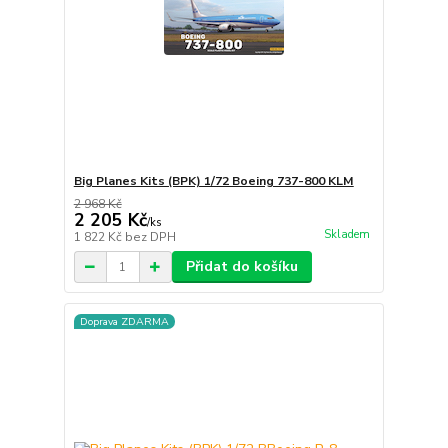
Big Planes Kits (BPK) 1/72 Boeing 737-800 KLM
2 968 Kč
2 205 Kč
/
ks
Skladem
1 822 Kč
bez DPH
Přidat do košíku
Doprava ZDARMA