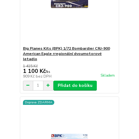
Big Planes Kits (BPK) 1/72 Bombardier CRJ-900
American Eagle rregionální dvoumotorové
letadlo
1 415 Kč
1 100 Kč
/
ks
Skladem
909 Kč
bez DPH
Přidat do košíku
Doprava ZDARMA