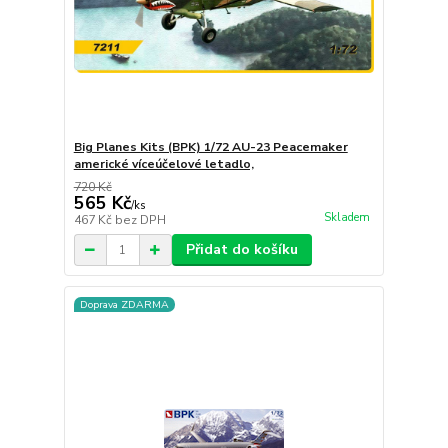
Big Planes Kits (BPK) 1/72 AU-23 Peacemaker
americké víceúčelové letadlo,
720 Kč
565 Kč
/
ks
Skladem
467 Kč
bez DPH
Přidat do košíku
Doprava ZDARMA