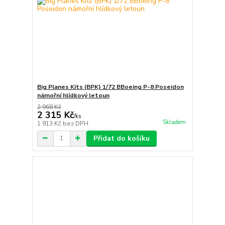
Big Planes Kits (BPK) 1/72 BBoeing P-8 Poseidon
námořní hlídkový letoun
2 968 Kč
2 315 Kč
/
ks
Skladem
1 913 Kč
bez DPH
Přidat do košíku